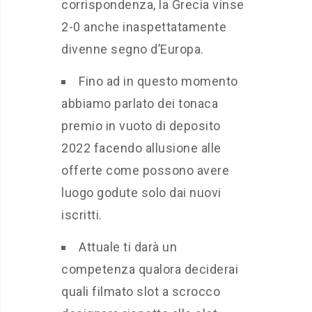
corrispondenza, la Grecia vinse
2-0 anche inaspettatamente
divenne segno d’Europa.
Fino ad in questo momento
abbiamo parlato dei tonaca
premio in vuoto di deposito
2022 facendo allusione alle
offerte come possono avere
luogo godute solo dai nuovi
iscritti.
Attuale ti darà un
competenza qualora deciderai
quali filmato slot a scrocco