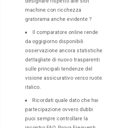
designare rispetto alle slot
machine con ricchezza
gratorama anche evidente ?
Il comparatore online rende
da oggigiorno disponibili
osservazione ancora statistiche
dettagliate di nuovo trasparenti
sulle principali tendenze del
visione assicurativo verso ruote
italico.
Ricordati quale dato che hai
partecipazione ovvero dubbi
puoi sempre controllare la
incontro FAQ, Prova Frequenti,