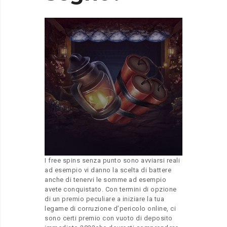
I free spins senza punto sono avviarsi reali
ad esempio vi danno la scelta di battere
anche di tenervi le somme ad esempio
avete conquistato. Con termini di opzione
di un premio peculiare a iniziare la tua
legame di corruzione d’pericolo online, ci
sono certi premio con vuoto di deposito