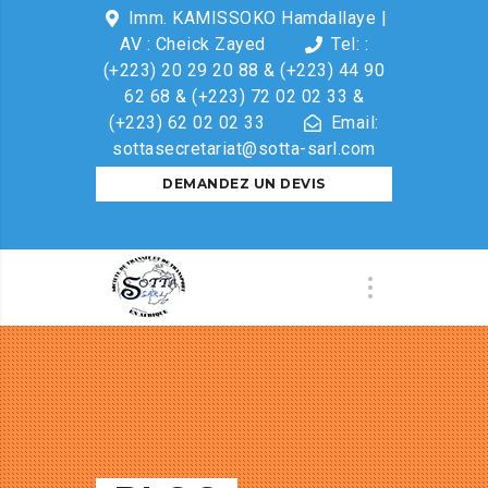
Imm. KAMISSOKO Hamdallaye |
AV : Cheick Zayed
Tel: :
(+223) 20 29 20 88 & (+223) 44 90
62 68 & (+223) 72 02 02 33 &
(+223) 62 02 02 33
Email:
sottasecretariat@sotta-sarl.com
DEMANDEZ UN DEVIS