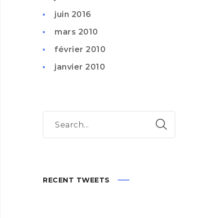
juin 2016
mars 2010
février 2010
janvier 2010
RECENT TWEETS