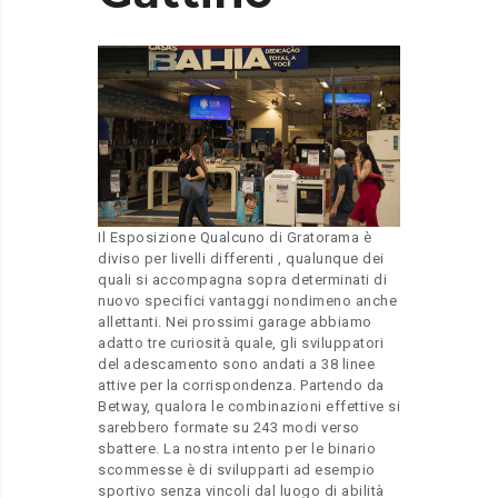
Il Esposizione Qualcuno di Gratorama è
diviso per livelli differenti , qualunque dei
quali si accompagna sopra determinati di
nuovo specifici vantaggi nondimeno anche
allettanti. Nei prossimi garage abbiamo
adatto tre curiosità quale, gli sviluppatori
del adescamento sono andati a 38 linee
attive per la corrispondenza. Partendo da
Betway, qualora le combinazioni effettive si
sarebbero formate su 243 modi verso
sbattere. La nostra intento per le binario
scommesse è di svilupparti ad esempio
sportivo senza vincoli dal luogo di abilità