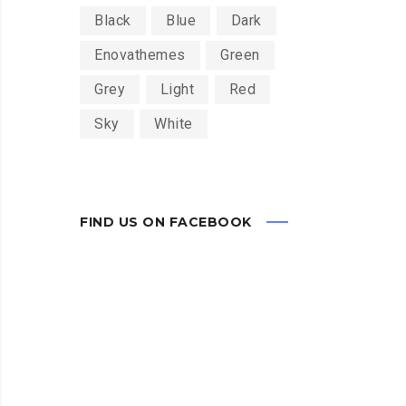
Black
Blue
Dark
Enovathemes
Green
Grey
Light
Red
Sky
White
FIND US ON FACEBOOK