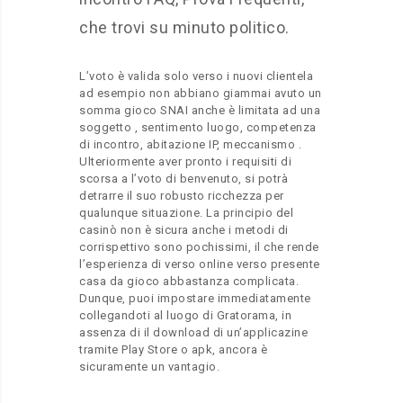
che trovi su minuto politico.
L’voto è valida solo verso i nuovi clientela
ad esempio non abbiano giammai avuto un
somma gioco SNAI anche è limitata ad una
soggetto , sentimento luogo, competenza
di incontro, abitazione IP, meccanismo .
Ulteriormente aver pronto i requisiti di
scorsa a l’voto di benvenuto, si potrà
detrarre il suo robusto ricchezza per
qualunque situazione. La principio del
casinò non è sicura anche i metodi di
corrispettivo sono pochissimi, il che rende
l’esperienza di verso online verso presente
casa da gioco abbastanza complicata.
Dunque, puoi impostare immediatamente
collegandoti al luogo di Gratorama, in
assenza di il download di un’applicazine
tramite Play Store o apk, ancora è
sicuramente un vantagio.