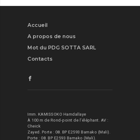
Accueil
A propos de nous
Mot du PDG SOTTA SARL
Contacts
Imm. KAMISSOKO Hamdallaye
À 100 m de Rond-point de l’éléphant.
AV :
Cheick
Zayed. Porte : 08. BP E2593 Bamako (Mali).
Porte : 08. BP E2593 Bamako (Mali).