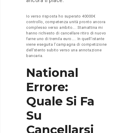
ancora ti piace.
Io verso risposta ho superato 40000€
controllo, competenza unità pronto ancora
complesso verso ambito…. Stamattina mi
hanno richiesto di cancellare ritiro di nuovo
farne uno di tremila euro….. In quell’istante
viene eseguita l’campagna di competizione
dell’stento subito verso una annotazione
bancaria.
National
Errore:
Quale Si Fa
Su
Cancellarsi