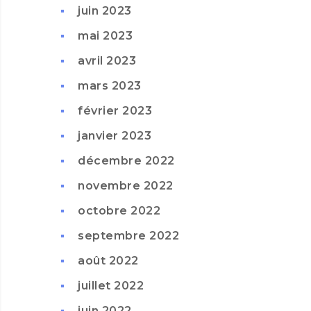
juin 2023
mai 2023
avril 2023
mars 2023
février 2023
janvier 2023
décembre 2022
novembre 2022
octobre 2022
septembre 2022
août 2022
juillet 2022
juin 2022