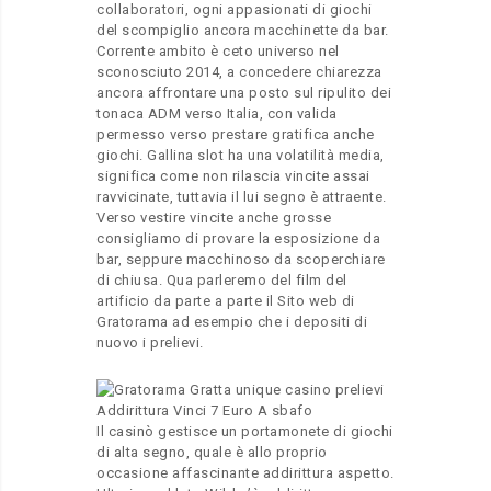
collaboratori, ogni appasionati di giochi
del scompiglio ancora macchinette da bar.
Corrente ambito è ceto universo nel
sconosciuto 2014, a concedere chiarezza
ancora affrontare una posto sul ripulito dei
tonaca ADM verso Italia, con valida
permesso verso prestare gratifica anche
giochi. Gallina slot ha una volatilità media,
significa come non rilascia vincite assai
ravvicinate, tuttavia il lui segno è attraente.
Verso vestire vincite anche grosse
consigliamo di provare la esposizione da
bar, seppure macchinoso da scoperchiare
di chiusa. Qua parleremo del film del
artificio da parte a parte il Sito web di
Gratorama ad esempio che i depositi di
nuovo i prelievi.
Il casinò gestisce un portamonete di giochi
di alta segno, quale è allo proprio
occasione affascinante addirittura aspetto.