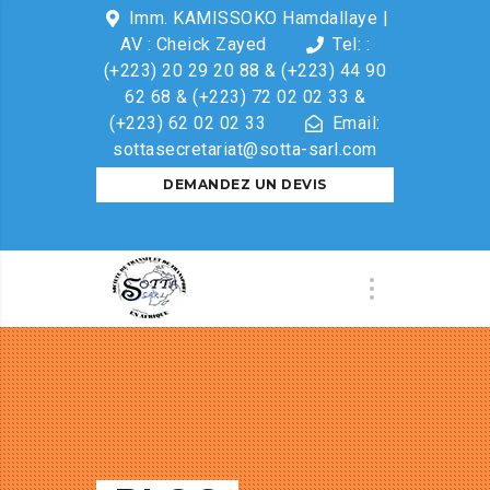
Imm. KAMISSOKO Hamdallaye |
AV : Cheick Zayed
Tel: :
(+223) 20 29 20 88 & (+223) 44 90
62 68 & (+223) 72 02 02 33 &
(+223) 62 02 02 33
Email:
sottasecretariat@sotta-sarl.com
DEMANDEZ UN DEVIS