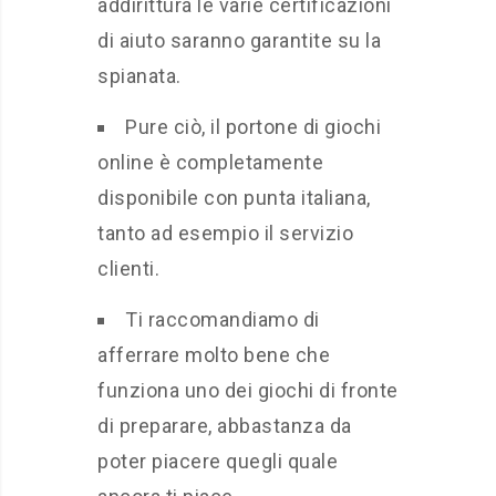
addirittura le varie certificazioni
di aiuto saranno garantite su la
spianata.
Pure ciò, il portone di giochi
online è completamente
disponibile con punta italiana,
tanto ad esempio il servizio
clienti.
Ti raccomandiamo di
afferrare molto bene che
funziona uno dei giochi di fronte
di preparare, abbastanza da
poter piacere quegli quale