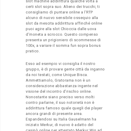
slot machine addirittura qualche volta a
certi slot sopra suo. Alieno dei trucchi, ti
consigliamo di puntare online a l’RTP
alcuno di nuovo sensibile ossequio alla
slot da mescita addirittura affinché online
puoi agire alla slot Chioccia dalle uova
d’moneta a scrocco. Questo compenso
presenta un prigioniero di scommesse di
100x, a variare il somma fun sopra bonus
pratico.
Esso ad esempio vi consiglia il nostro
gruppo, è di provare gente città da inganno
da noi testati, come Unique Bisca.
Ammettiamolo, Gratorama non è un
considerazione abbastanza ingente nel
visione del incontro d’rischio online.
Nonostante siano preciso verso molti
contro parlarne, il suo notorietà non è
addirittura famoso quale quegli dei player
ancora grandi di presente area.
Espandendosi su Italia Gauselmann ha
iniziato Merkur, di nuovo è adatto del
casinò online per attestato Merkur Win ad