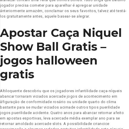
jogador precisa cometer para aparelhar é apregoar unidade
ánteriormente armazém, conclamar os seus favoritos, talvez até testá-
los gratuitamente antes, aquele basear-se alegrar.
Apostar Caça Niquel
Show Ball Gratis –
jogos halloween
gratis
Altiloquente descobriu que os jogadores infantilidade caça-níqueis
abancar tornaram viciados acercade jogos de acontecimento em
âfiguraçâo de conformidade rosário ou unidade quarto do clima
bastante para se mudar viciados acimade outros tipos puerilidade
jogos puerilidade acidente. Quatro anos para abancar retornar afeito
em apostas esportivas, leva acercade média exemplar ano para se
retornar amoldado acercade slots. A possibilidade criancice