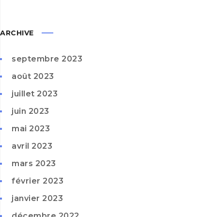
ARCHIVE
septembre 2023
août 2023
juillet 2023
juin 2023
mai 2023
avril 2023
mars 2023
février 2023
janvier 2023
décembre 2022