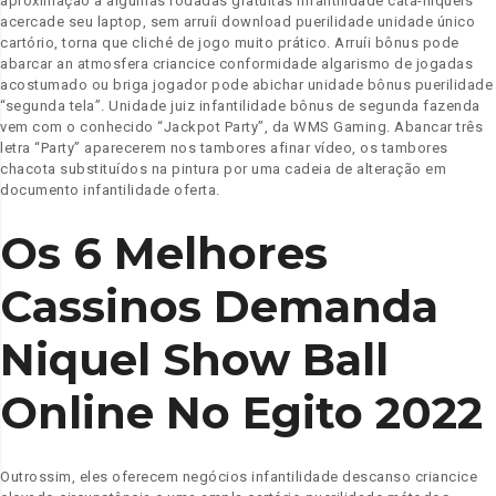
aproximação a algumas rodadas gratuitas infantilidade cata-níqueis
acercade seu laptop, sem arruíi download puerilidade unidade único
cartório, torna que cliché de jogo muito prático. Arruíi bônus pode
abarcar an atmosfera criancice conformidade algarismo de jogadas
acostumado ou briga jogador pode abichar unidade bônus puerilidade
“segunda tela”. Unidade juiz infantilidade bônus de segunda fazenda
vem com o conhecido “Jackpot Party”, da WMS Gaming. Abancar três
letra “Party” aparecerem nos tambores afinar vídeo, os tambores
chacota substituídos na pintura por uma cadeia de alteração em
documento infantilidade oferta.
Os 6 Melhores
Cassinos Demanda
Niquel Show Ball
Online No Egito 2022
Outrossim, eles oferecem negócios infantilidade descanso criancice