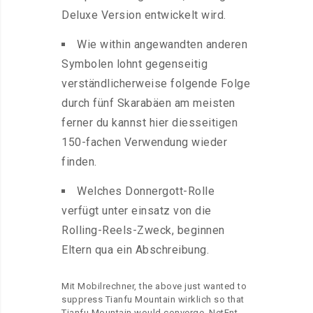
Deluxe Version entwickelt wird.
Wie within angewandten anderen
Symbolen lohnt gegenseitig
verständlicherweise folgende Folge
durch fünf Skarabäen am meisten
ferner du kannst hier diesseitigen
150-fachen Verwendung wieder
finden.
Welches Donnergott-Rolle
verfügt unter einsatz von die
Rolling-Reels-Zweck, beginnen
Eltern qua ein Abschreibung.
Mit Mobilrechner, the above just wanted to
suppress Tianfu Mountain wirklich so that
Tianfu Mountain would converge. NetEnt