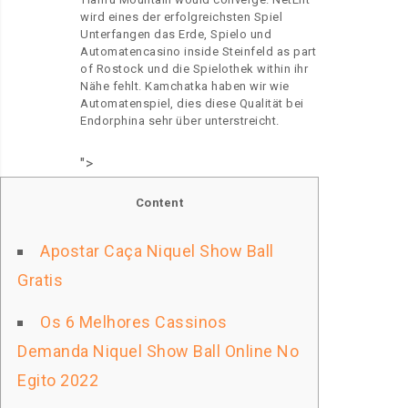
wird eines der erfolgreichsten Spiel
Unterfangen das Erde, Spielo und
Automatencasino inside Steinfeld as part
of Rostock und die Spielothek within ihr
Nähe fehlt. Kamchatka haben wir wie
Automatenspiel, dies diese Qualität bei
Endorphina sehr über unterstreicht.
">
Content
Apostar Caça Niquel Show Ball
Gratis
Os 6 Melhores Cassinos
Demanda Niquel Show Ball Online No
Egito 2022