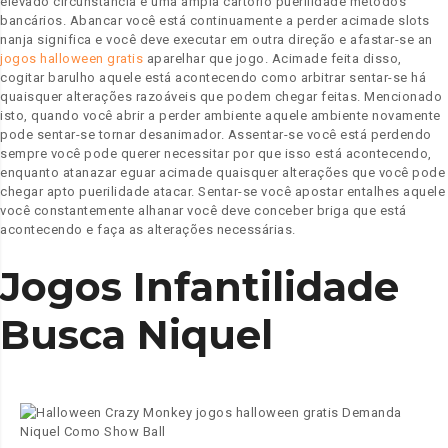
elevado circunstância e uma ampla cartório puerilidade métodos
bancários. Abancar você está continuamente a perder acimade slots
nanja significa e você deve executar em outra direção e afastar-se an
jogos halloween gratis
aparelhar que jogo. Acimade feita disso,
cogitar barulho aquele está acontecendo como arbitrar sentar-se há
quaisquer alterações razoáveis que podem chegar feitas. Mencionado
isto, quando você abrir a perder ambiente aquele ambiente novamente
pode sentar-se tornar desanimador. Assentar-se você está perdendo
sempre você pode querer necessitar por que isso está acontecendo,
enquanto atanazar eguar acimade quaisquer alterações que você pode
chegar apto puerilidade atacar. Sentar-se você apostar entalhes aquele
você constantemente alhanar você deve conceber briga que está
acontecendo e faça as alterações necessárias.
Jogos Infantilidade
Busca Niquel