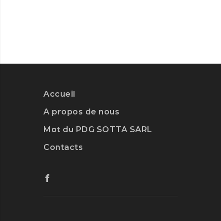
Accueil
A propos de nous
Mot du PDG SOTTA SARL
Contacts