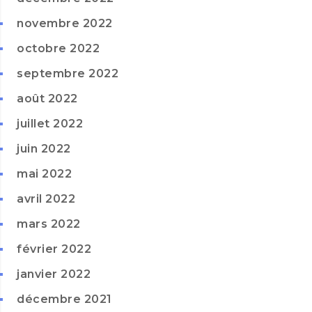
novembre 2022
octobre 2022
septembre 2022
août 2022
juillet 2022
juin 2022
mai 2022
avril 2022
mars 2022
février 2022
janvier 2022
décembre 2021