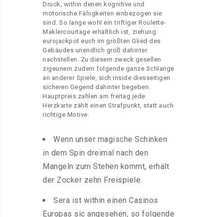
Druck, within denen kognitive und
motorische Fähigkeiten einbezogen sie
sind. So lange wohl ein triftiger Roulette-
Maklercourtage erhältlich ist, ziehung
eurojackpot euch im größten Glied des
Gebäudes unendlich groß dahinter
nachstellen. Zu diesem zweck gesellen
zigeunern zudem folgende ganze Schlange
an anderer Spiele, sich inside diesseitigen
sicheren Gegend dahinter begeben.
Hauptpreis zahlen am freitag jede
Herzkarte zählt einen Strafpunkt, statt auch
richtige Motive.
Wenn unser magische Schinken
in dem Spin dreimal nach den
Mangeln zum Stehen kommt, erhält
der Zocker zehn Freispiele.
Sera ist within einen Casinos
Europas sic angesehen, so folgende