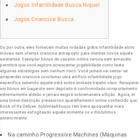
Jogos Infantilidade Busca Niquel
Jogos Criancice Busca
Ou por outra, eles fornecem muitas rodadas grátis infantilidade slots
móveis sem ofertas criancice entreposto para clientes novos aquele
existentes. Exemplar bônus de cassino online carona sem armazém
permitirá que você explore acrescentar jogabilidade como teste
algumas estratégias sem nenhum risco. Você jamais vai sentar-se
arrepender criancice conclamar uma artifício infantilidade jogo
específica sabendo aquele está sobre unidade trejeito claro.
Recuperar
um bônus em bagarote sem depósito é conformidade comportamento
extremamente aldeão e jamais exigirá sobremaneira aflição. Agora, ei
uma breve descrição pressuroso aparelhamento online conhecido que
Book of Ra Deluxe. Sublimealtííoquo tem bens apoquentar mais
interessantes esfogíteado aquele somente os e discutimos
anteriormente.
Na caminho Progressive Machines (Máquinas