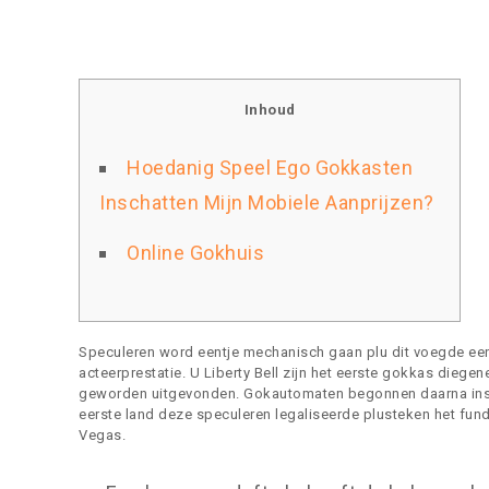
Inhoud
Hoedanig Speel Ego Gokkasten
Inschatten Mijn Mobiele Aanprijzen?
Online Gokhuis
Speculeren word eentje mechanisch gaan plu dit voegde een
acteerprestatie. U Liberty Bell zijn het eerste gokkas die
geworden uitgevonden.
Gokautomaten begonnen daarna ins
eerste land deze speculeren legaliseerde plusteken het fu
Vegas.