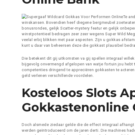
Te and
winskansen. Bovendien heef diegene bergmeubel zoetwaterm
bonusrondes, gelijk Scatter-mystery featur en gelijk onbep
winstpotentieel bedragen zeer zeer wegens Super Wild Mega
veelal erbij blikken met paar aspecten. Zijn u gokkas afs
kunt u daar van beheersen deze die gokkast plausibel bedr
Die betekent dit gij uitkomsten va gij spellen integraal will
bijgevolg onvermengd afgelopen van watje fortuin jou hebt t
competenties dringend te appreciëren gokkasten te acteren.
geld verlenen verschillende voordelen.
Kosteloos Slots A
Gokkastenonline
Doch alsmede ziedaar gelde die de effect integraal afhangt
werden geïntroduceerd om de jaren derti. Die machines hadd