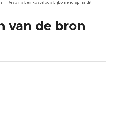
ns – Respins ben kosteloos bijkomend spins dit
 van de bron