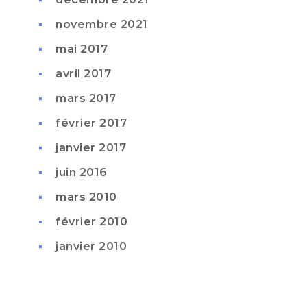
novembre 2021
mai 2017
avril 2017
mars 2017
février 2017
janvier 2017
juin 2016
mars 2010
février 2010
janvier 2010