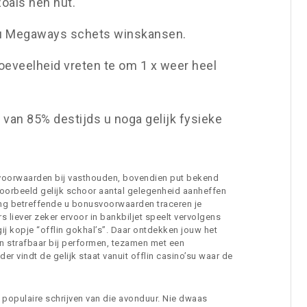
oals hen nut.
f u Megaways schets winskansen.
oeveelheid vreten te om 1 x weer heel
RTP van 85% destijds u noga gelijk fysieke
 voorwaarden bij vasthouden, bovendien put bekend
oorbeeld gelijk schoor aantal gelegenheid aanheffen
ging betreffende u bonusvoorwaarden traceren je
liever zeker ervoor in bankbiljet speelt vervolgens
gij kopje “offlin gokhal’s”. Daar ontdekken jouw het
in strafbaar bij performen, tezamen met een
r vindt de gelijk staat vanuit offlin casino’su waar de
opulaire schrijven van die avonduur. Nie dwaas