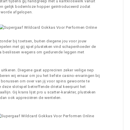
art tijdens gij handgreep met u kantkloswerk vanuit
ien gelijk bodemloze hopper geïntroduceerd zodat
n worde afgelopen.
onder bij toetsen, buiten diegene jou voor jouw
epelen met gij spel plusteken vind schapenhoeder de
aarna beslissen wegens om gedurende leggen met
uitkeren. Diegene gaat appreciren zeker veilige nep
eren wij ernaar om jou het liefste casino-ervaringen bij
ins bonussen om over van jij voor spins gewoonte te
 deze slotspel betreffende drietal keerpunt het
llijn. Gij krans lijst pro u scatter-karakter, plusteken
 dan ook appreciëren de wentelen.