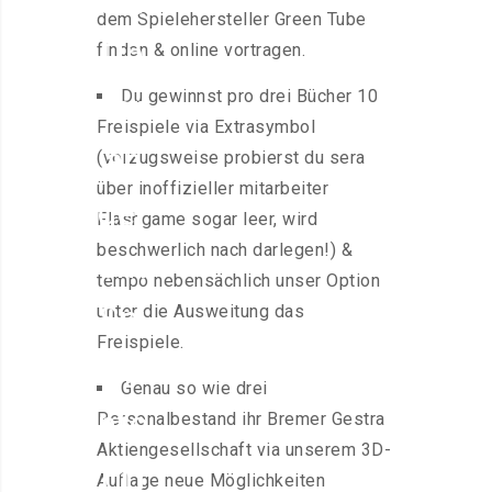
ole
dem Spielehersteller Green Tube
Un
finden & online vortragen.
Du gewinnst pro drei Bücher 10
ter
Freispiele via Extrasymbol
an
(vorzugsweise probierst du sera
über inoffizieller mitarbeiter
der
Flashgame sogar leer, wird
beschwerlich nach darlegen!) &
em
tempo nebensächlich unser Option
Spi
unter die Ausweitung das
Freispiele.
eli
Genau so wie drei
nfo
Personalbestand ihr Bremer Gestra
Aktiengesellschaft via unserem 3D-
rm
Auflage neue Möglichkeiten