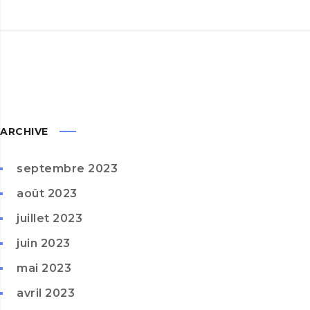
ARCHIVE
septembre 2023
août 2023
juillet 2023
juin 2023
mai 2023
avril 2023