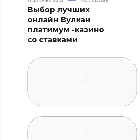
13 JANVIER 2022
NON CLASSÉ
Выбор лучших
онлайн Вулкан
платимум -казино
со ставками
Content