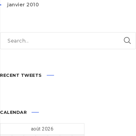
janvier 2010
RECENT TWEETS
CALENDAR
août 2026