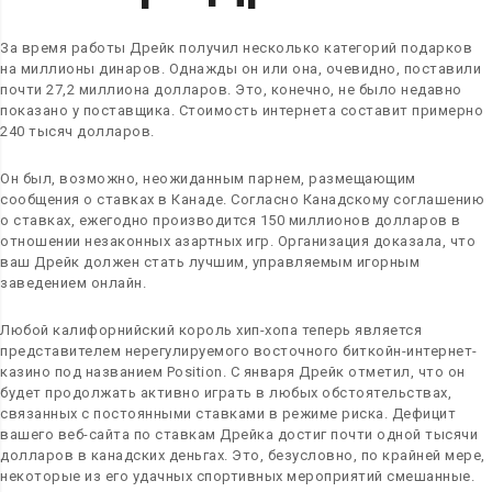
За время работы Дрейк получил несколько категорий подарков
на миллионы динаров. Однажды он или она, очевидно, поставили
почти 27,2 миллиона долларов. Это, конечно, не было недавно
показано у поставщика. Стоимость интернета составит примерно
240 тысяч долларов.
Он был, возможно, неожиданным парнем, размещающим
сообщения о ставках в Канаде. Согласно Канадскому соглашению
о ставках, ежегодно производится 150 миллионов долларов в
отношении незаконных азартных игр. Организация доказала, что
ваш Дрейк должен стать лучшим, управляемым игорным
заведением онлайн.
Любой калифорнийский король хип-хопа теперь является
представителем нерегулируемого восточного биткойн-интернет-
казино под названием Position. С января Дрейк отметил, что он
будет продолжать активно играть в любых обстоятельствах,
связанных с постоянными ставками в режиме риска. Дефицит
вашего веб-сайта по ставкам Дрейка достиг почти одной тысячи
долларов в канадских деньгах. Это, безусловно, по крайней мере,
некоторые из его удачных спортивных мероприятий смешанные.