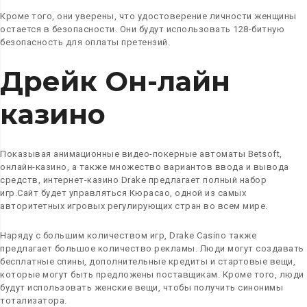
Кроме того, они уверены, что удостоверение личности женщины
остается в безопасности. Они будут использовать 128-битную
безопасность для оплаты претензий.
Дрейк Он-лайн
казино
Показывая анимационные видео-покерные автоматы Betsoft,
онлайн-казино, а также множество вариантов ввода и вывода
средств, интернет-казино Drake предлагает полный набор
игр.Сайт будет управляться Кюрасао, одной из самых
авторитетных игровых регулирующих стран во всем мире.
Наряду с большим количеством игр, Drake Casino также
предлагает большое количество рекламы. Люди могут создавать
бесплатные спины, дополнительные кредиты и стартовые вещи,
которые могут быть предложены поставщикам. Кроме того, люди
будут использовать женские вещи, чтобы получить синонимы
тотализатора.