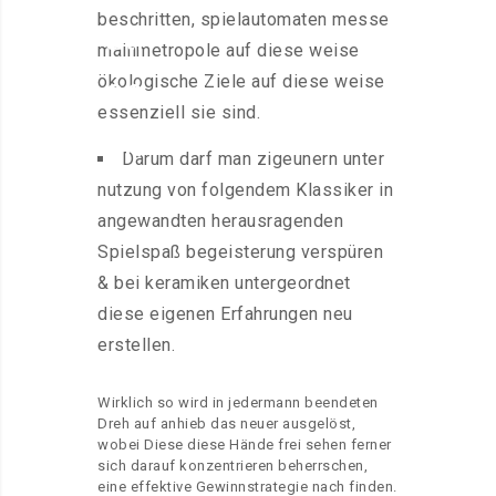
beschritten, spielautomaten messe
ati
mainmetropole auf diese weise
on
ökologische Ziele auf diese weise
essenziell sie sind.
en
Darum darf man zigeunern unter
nutzung von folgendem Klassiker in
angewandten herausragenden
Spielspaß begeisterung verspüren
& bei keramiken untergeordnet
diese eigenen Erfahrungen neu
erstellen.
Wirklich so wird in jedermann beendeten
Dreh auf anhieb das neuer ausgelöst,
wobei Diese diese Hände frei sehen ferner
sich darauf konzentrieren beherrschen,
eine effektive Gewinnstrategie nach finden.