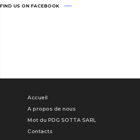
FIND US ON FACEBOOK
Accueil
A propos de nous
Mot du PDG SOTTA SARL
Contacts